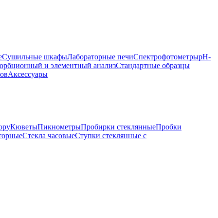
е
Сушильные шкафы
Лабораторные печи
Спектрофотометры
pH-
орбционный и элементный анализ
Стандартные образцы
ров
Аксессуары
ору
Кюветы
Пикнометры
Пробирки стеклянные
Пробки
торные
Стекла часовые
Ступки стеклянные с