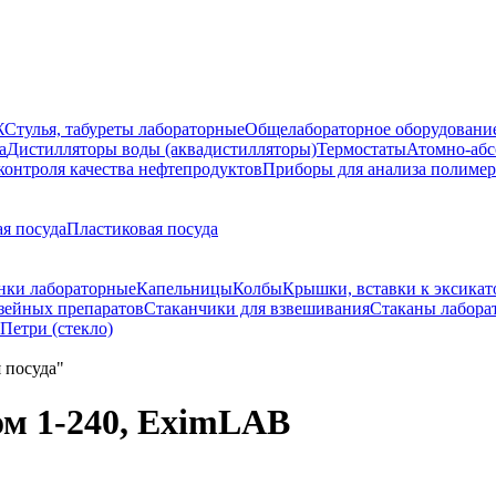
Ж
Стулья, табуреты лабораторные
Общелабораторное оборудовани
а
Дистилляторы воды (аквадистилляторы)
Термостаты
Атомно-абс
контроля качества нефтепродуктов
Приборы для анализа полиме
я посуда
Пластиковая посуда
нки лабораторные
Капельницы
Колбы
Крышки, вставки к эксикат
зейных препаратов
Стаканчики для взвешивания
Стаканы лабора
Петри (стекло)
ом 1-240, EximLAB