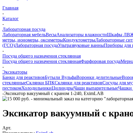
Главная
-
Каталог
-
Лабораторная посуда
Лабораторная мебель
Весы
Анализаторы влажности
Шкафы ЛВ
метры, иономеры, оксиметры
Кондуктометры
Лабораторные сит
(ГСО)
Лабораторная посуда
Ультразвуковые ванны
Приборы для 
-
Посуда общего назначения стеклянная
Посуда общего назначения стеклянная
Фарфоровая посуда
Мерна
-
Эксикаторы
Банки для реактивов
Бутыли Вульфа
Воронки делительные
Воро
стеклянные
Склянки БПК
Склянки для реактивов
Сосуды для му
пестиком
Холодильники
Цилиндры
Чаши выпарительные
Чашки 
-
Эксикатор вакуумный с краном 1-240, EximLAB
Эксикатор вакуумный с кран
Арт.