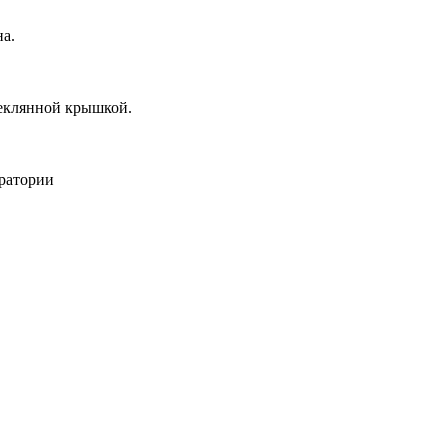
а.
теклянной крышкой.
ратории