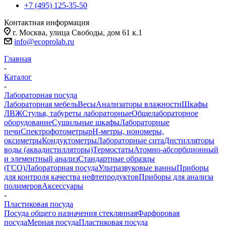
+7 (495) 125-35-50
Контактная информация
г. Москва, улица Свободы, дом 61 к.1
info@ecoprolab.ru
Главная
-
Каталог
-
Лабораторная посуда
Лабораторная мебель
Весы
Анализаторы влажности
Шкафы
ЛВЖ
Стулья, табуреты лабораторные
Общелабораторное
оборудование
Сушильные шкафы
Лабораторные
печи
Спектрофотометры
pH-метры, иономеры,
оксиметры
Кондуктометры
Лабораторные сита
Дистилляторы
воды (аквадистилляторы)
Термостаты
Атомно-абсорбционный
и элементный анализ
Стандартные образцы
(ГСО)
Лабораторная посуда
Ультразвуковые ванны
Приборы
для контроля качества нефтепродуктов
Приборы для анализа
полимеров
Аксессуары
-
Пластиковая посуда
Посуда общего назначения стеклянная
Фарфоровая
посуда
Мерная посуда
Пластиковая посуда