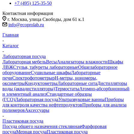
+7 (495) 125-35-50
Контактная информация
г. Москва, улица Свободы, дом 61 к.1
info@ecoprolab.ru
Главная
-
Каталог
-
Лабораторная посуда
Лабораторная мебель
Весы
Анализаторы влажности
Шкафы
ЛВЖ
Стулья, табуреты лабораторные
Общелабораторное
оборудование
Сушильные шкафы
Лабораторные
печи
Спектрофотометры
pH-метры, иономеры,
оксиметры
Кондуктометры
Лабораторные сита
Дистилляторы
воды (аквадистилляторы)
Термостаты
Атомно-абсорбционный
и элементный анализ
Стандартные образцы
(ГСО)
Лабораторная посуда
Ультразвуковые ванны
Приборы
для контроля качества нефтепродуктов
Приборы для анализа
полимеров
Аксессуары
-
Пластиковая посуда
Посуда общего назначения стеклянная
Фарфоровая
посуда
Мерная посуда
Пластиковая посуда