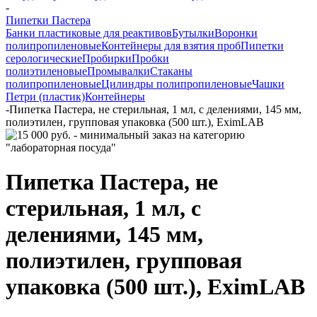
-
Пипетки Пастера
Банки пластиковые для реактивов
Бутылки
Воронки
полипропиленовые
Контейнеры для взятия проб
Пипетки
серологические
Пробирки
Пробки
полиэтиленовые
Промывалки
Стаканы
полипропиленовые
Цилиндры полипропиленовые
Чашки
Петри (пластик)
Контейнеры
-
Пипетка Пастера, не стерильная, 1 мл, с делениями, 145 мм,
полиэтилен, групповая упаковка (500 шт.), EximLAB
Пипетка Пастера, не
стерильная, 1 мл, с
делениями, 145 мм,
полиэтилен, групповая
упаковка (500 шт.), EximLAB