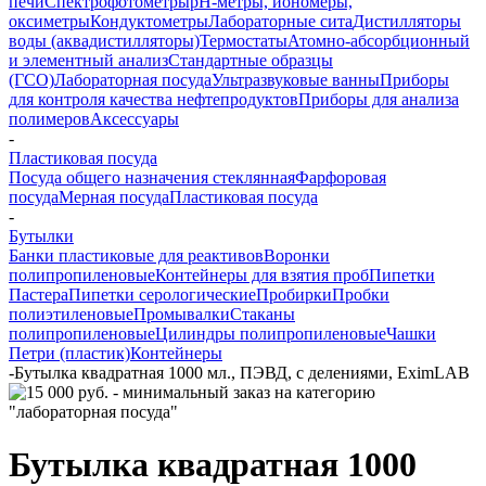
печи
Спектрофотометры
pH-метры, иономеры,
оксиметры
Кондуктометры
Лабораторные сита
Дистилляторы
воды (аквадистилляторы)
Термостаты
Атомно-абсорбционный
и элементный анализ
Стандартные образцы
(ГСО)
Лабораторная посуда
Ультразвуковые ванны
Приборы
для контроля качества нефтепродуктов
Приборы для анализа
полимеров
Аксессуары
-
Пластиковая посуда
Посуда общего назначения стеклянная
Фарфоровая
посуда
Мерная посуда
Пластиковая посуда
-
Бутылки
Банки пластиковые для реактивов
Воронки
полипропиленовые
Контейнеры для взятия проб
Пипетки
Пастера
Пипетки серологические
Пробирки
Пробки
полиэтиленовые
Промывалки
Стаканы
полипропиленовые
Цилиндры полипропиленовые
Чашки
Петри (пластик)
Контейнеры
-
Бутылка квадратная 1000 мл., ПЭВД, с делениями, EximLAB
Бутылка квадратная 1000