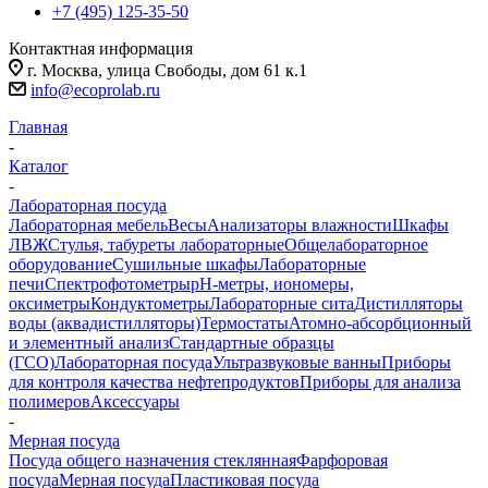
+7 (495) 125-35-50
Контактная информация
г. Москва, улица Свободы, дом 61 к.1
info@ecoprolab.ru
Главная
-
Каталог
-
Лабораторная посуда
Лабораторная мебель
Весы
Анализаторы влажности
Шкафы
ЛВЖ
Стулья, табуреты лабораторные
Общелабораторное
оборудование
Сушильные шкафы
Лабораторные
печи
Спектрофотометры
pH-метры, иономеры,
оксиметры
Кондуктометры
Лабораторные сита
Дистилляторы
воды (аквадистилляторы)
Термостаты
Атомно-абсорбционный
и элементный анализ
Стандартные образцы
(ГСО)
Лабораторная посуда
Ультразвуковые ванны
Приборы
для контроля качества нефтепродуктов
Приборы для анализа
полимеров
Аксессуары
-
Мерная посуда
Посуда общего назначения стеклянная
Фарфоровая
посуда
Мерная посуда
Пластиковая посуда