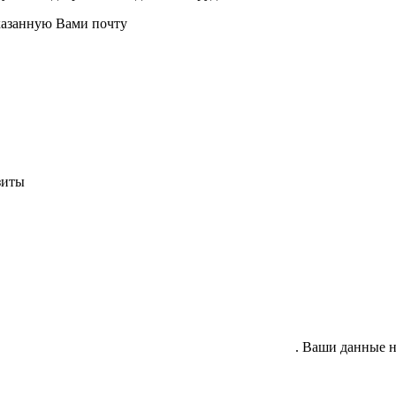
казанную Вами почту
зиты
гласие на обработку своих персональных данных
. Ваши данные н