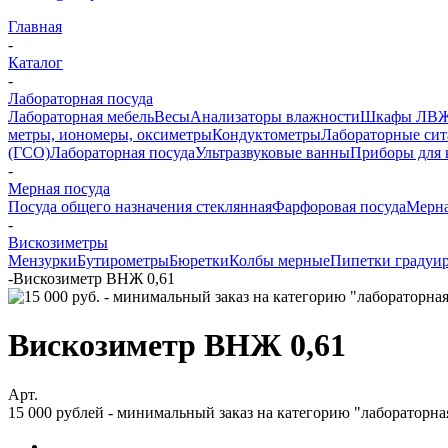
Главная
-
Каталог
-
Лабораторная посуда
Лабораторная мебель
Весы
Анализаторы влажности
Шкафы ЛВ
метры, иономеры, оксиметры
Кондуктометры
Лабораторные сит
(ГСО)
Лабораторная посуда
Ультразвуковые ванны
Приборы для 
-
Мерная посуда
Посуда общего назначения стеклянная
Фарфоровая посуда
Мерна
-
Вискозиметры
Мензурки
Бутирометры
Бюретки
Колбы мерные
Пипетки градуи
-
Вискозиметр ВНЖ 0,61
Вискозиметр ВНЖ 0,61
Арт.
15 000 рублей - минимальный заказ на категорию "лабораторна