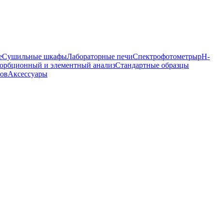
е
Сушильные шкафы
Лабораторные печи
Спектрофотометры
pH-
орбционный и элементный анализ
Стандартные образцы
ров
Аксессуары