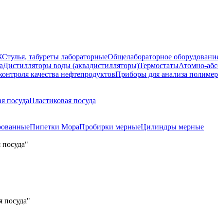
Ж
Стулья, табуреты лабораторные
Общелабораторное оборудовани
а
Дистилляторы воды (аквадистилляторы)
Термостаты
Атомно-абс
контроля качества нефтепродуктов
Приборы для анализа полиме
я посуда
Пластиковая посуда
рованные
Пипетки Мора
Пробирки мерные
Цилиндры мерные
я посуда"