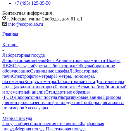
+7 (495) 125-35-50
Контактная информация
г. Москва, улица Свободы, дом 61 к.1
info@ecoprolab.ru
Главная
-
Каталог
-
Лабораторная посуда
Лабораторная мебель
Весы
Анализаторы влажности
Шкафы
ЛВЖ
Стулья, табуреты лабораторные
Общелабораторное
оборудование
Сушильные шкафы
Лабораторные
печи
Спектрофотометры
pH-метры, иономеры,
оксиметры
Кондуктометры
Лабораторные сита
Дистилляторы
воды (аквадистилляторы)
Термостаты
Атомно-абсорбционный
и элементный анализ
Стандартные образцы
(ГСО)
Лабораторная посуда
Ультразвуковые ванны
Приборы
для контроля качества нефтепродуктов
Приборы для анализа
полимеров
Аксессуары
-
Мерная посуда
Посуда общего назначения стеклянная
Фарфоровая
посуда
Мерная посуда
Пластиковая посуда