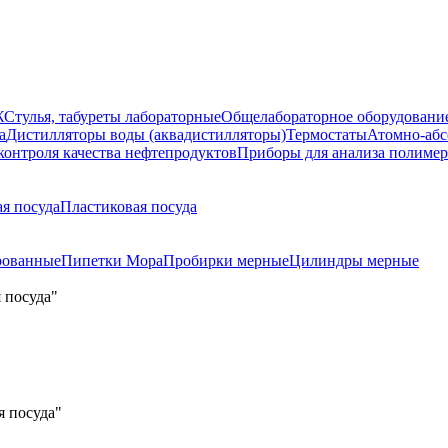
Ж
Стулья, табуреты лабораторные
Общелабораторное оборудовани
а
Дистилляторы воды (аквадистилляторы)
Термостаты
Атомно-абс
контроля качества нефтепродуктов
Приборы для анализа полиме
я посуда
Пластиковая посуда
рованные
Пипетки Мора
Пробирки мерные
Цилиндры мерные
я посуда"