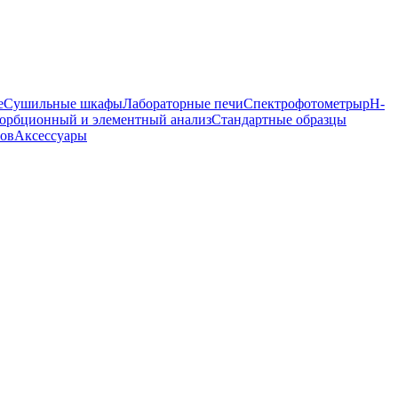
е
Сушильные шкафы
Лабораторные печи
Спектрофотометры
pH-
орбционный и элементный анализ
Стандартные образцы
ров
Аксессуары