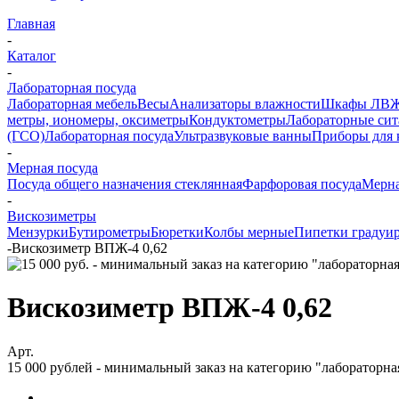
Главная
-
Каталог
-
Лабораторная посуда
Лабораторная мебель
Весы
Анализаторы влажности
Шкафы ЛВ
метры, иономеры, оксиметры
Кондуктометры
Лабораторные сит
(ГСО)
Лабораторная посуда
Ультразвуковые ванны
Приборы для 
-
Мерная посуда
Посуда общего назначения стеклянная
Фарфоровая посуда
Мерна
-
Вискозиметры
Мензурки
Бутирометры
Бюретки
Колбы мерные
Пипетки градуи
-
Вискозиметр ВПЖ-4 0,62
Вискозиметр ВПЖ-4 0,62
Арт.
15 000 рублей - минимальный заказ на категорию "лабораторна