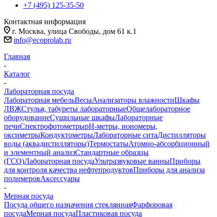
+7 (495) 125-35-50
Контактная информация
г. Москва, улица Свободы, дом 61 к.1
info@ecoprolab.ru
Главная
-
Каталог
-
Лабораторная посуда
Лабораторная мебель
Весы
Анализаторы влажности
Шкафы
ЛВЖ
Стулья, табуреты лабораторные
Общелабораторное
оборудование
Сушильные шкафы
Лабораторные
печи
Спектрофотометры
pH-метры, иономеры,
оксиметры
Кондуктометры
Лабораторные сита
Дистилляторы
воды (аквадистилляторы)
Термостаты
Атомно-абсорбционный
и элементный анализ
Стандартные образцы
(ГСО)
Лабораторная посуда
Ультразвуковые ванны
Приборы
для контроля качества нефтепродуктов
Приборы для анализа
полимеров
Аксессуары
-
Мерная посуда
Посуда общего назначения стеклянная
Фарфоровая
посуда
Мерная посуда
Пластиковая посуда