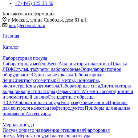
+7 (495) 125-35-50
Контактная информация
г. Москва, улица Свободы, дом 61 к.1
info@ecoprolab.ru
Главная
-
Каталог
-
Лабораторная посуда
Лабораторная мебель
Весы
Анализаторы влажности
Шкафы
ЛВЖ
Стулья, табуреты лабораторные
Общелабораторное
оборудование
Сушильные шкафы
Лабораторные
печи
Спектрофотометры
pH-метры, иономеры,
оксиметры
Кондуктометры
Лабораторные сита
Дистилляторы
воды (аквадистилляторы)
Термостаты
Атомно-абсорбционный
и элементный анализ
Стандартные образцы
(ГСО)
Лабораторная посуда
Ультразвуковые ванны
Приборы
для контроля качества нефтепродуктов
Приборы для анализа
полимеров
Аксессуары
-
Мерная посуда
Посуда общего назначения стеклянная
Фарфоровая
посуда
Мерная посуда
Пластиковая посуда