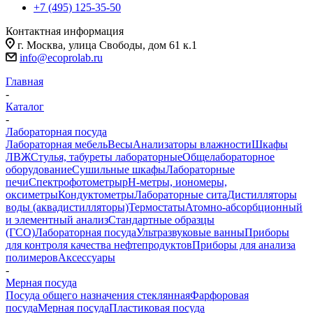
+7 (495) 125-35-50
Контактная информация
г. Москва, улица Свободы, дом 61 к.1
info@ecoprolab.ru
Главная
-
Каталог
-
Лабораторная посуда
Лабораторная мебель
Весы
Анализаторы влажности
Шкафы
ЛВЖ
Стулья, табуреты лабораторные
Общелабораторное
оборудование
Сушильные шкафы
Лабораторные
печи
Спектрофотометры
pH-метры, иономеры,
оксиметры
Кондуктометры
Лабораторные сита
Дистилляторы
воды (аквадистилляторы)
Термостаты
Атомно-абсорбционный
и элементный анализ
Стандартные образцы
(ГСО)
Лабораторная посуда
Ультразвуковые ванны
Приборы
для контроля качества нефтепродуктов
Приборы для анализа
полимеров
Аксессуары
-
Мерная посуда
Посуда общего назначения стеклянная
Фарфоровая
посуда
Мерная посуда
Пластиковая посуда