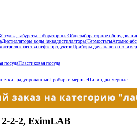
Ж
Стулья, табуреты лабораторные
Общелабораторное оборудовани
а
Дистилляторы воды (аквадистилляторы)
Термостаты
Атомно-абс
контроля качества нефтепродуктов
Приборы для анализа полиме
я посуда
Пластиковая посуда
петки градуированные
Пробирки мерные
Цилиндры мерные
 2-2-2, EximLAB