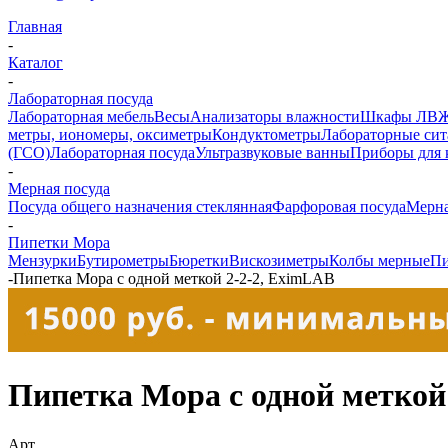
Главная
-
Каталог
-
Лабораторная посуда
Лабораторная мебель
Весы
Анализаторы влажности
Шкафы ЛВ
метры, иономеры, оксиметры
Кондуктометры
Лабораторные сит
(ГСО)
Лабораторная посуда
Ультразвуковые ванны
Приборы для 
-
Мерная посуда
Посуда общего назначения стеклянная
Фарфоровая посуда
Мерна
-
Пипетки Мора
Мензурки
Бутирометры
Бюретки
Вискозиметры
Колбы мерные
Пи
-
Пипетка Мора с одной меткой 2-2-2, EximLAB
Пипетка Мора с одной меткой
Арт.