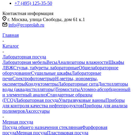
+7 (495) 125-35-50
Контактная информация
г. Москва, улица Свободы, дом 61 к.1
info@ecoprolab.ru
Главная
-
Каталог
-
Лабораторная посуда
Лабораторная мебель
Весы
Анализаторы влажности
Шкафы
ЛВЖ
Стулья, табуреты лабораторные
Общелабораторное
оборудование
Сушильные шкафы
Лабораторные
печи
Спектрофотометры
pH-метры, иономеры,
оксиметры
Кондуктометры
Лабораторные сита
Дистилляторы
воды (аквадистилляторы)
Термостаты
Атомно-абсорбционный
и элементный анализ
Стандартные образцы
(ГСО)
Лабораторная посуда
Ультразвуковые ванны
Приборы
для контроля качества нефтепродуктов
Приборы для анализа
полимеров
Аксессуары
-
Мерная посуда
Посуда общего назначения стеклянная
Фарфоровая
посуда
Мерная посуда
Пластиковая посуда