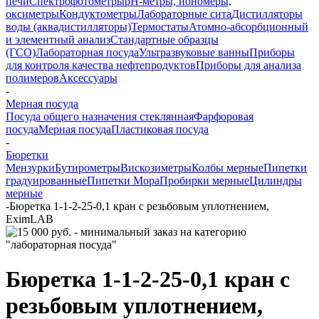
печи
Спектрофотометры
pH-метры, иономеры,
оксиметры
Кондуктометры
Лабораторные сита
Дистилляторы
воды (аквадистилляторы)
Термостаты
Атомно-абсорбционный
и элементный анализ
Стандартные образцы
(ГСО)
Лабораторная посуда
Ультразвуковые ванны
Приборы
для контроля качества нефтепродуктов
Приборы для анализа
полимеров
Аксессуары
-
Мерная посуда
Посуда общего назначения стеклянная
Фарфоровая
посуда
Мерная посуда
Пластиковая посуда
-
Бюретки
Мензурки
Бутирометры
Вискозиметры
Колбы мерные
Пипетки
градуированные
Пипетки Мора
Пробирки мерные
Цилиндры
мерные
-
Бюретка 1-1-2-25-0,1 кран с резьбовым уплотнением,
EximLAB
Бюретка 1-1-2-25-0,1 кран с
резьбовым уплотнением,