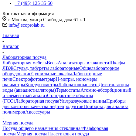
+7 (495) 125-35-50
Контактная информация
г. Москва, улица Свободы, дом 61 к.1
info@ecoprolab.ru
Главная
-
Каталог
-
Лабораторная посуда
Лабораторная мебель
Весы
Анализаторы влажности
Шкафы
ЛВЖ
Стулья, табуреты лабораторные
Общелабораторное
оборудование
Сушильные шкафы
Лабораторные
печи
Спектрофотометры
pH-метры, иономеры,
оксиметры
Кондуктометры
Лабораторные сита
Дистилляторы
воды (аквадистилляторы)
Термостаты
Атомно-абсорбционный
и элементный анализ
Стандартные образцы
(ГСО)
Лабораторная посуда
Ультразвуковые ванны
Приборы
для контроля качества нефтепродуктов
Приборы для анализа
полимеров
Аксессуары
-
Мерная посуда
Посуда общего назначения стеклянная
Фарфоровая
посуда
Мерная посуда
Пластиковая посуда