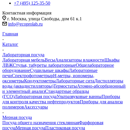
+7 (495) 125-35-50
Контактная информация
г. Москва, улица Свободы, дом 61 к.1
info@ecoprolab.ru
Главная
-
Каталог
-
Лабораторная посуда
Лабораторная мебель
Весы
Анализаторы влажности
Шкафы
ЛВЖ
Стулья, табуреты лабораторные
Общелабораторное
оборудование
Сушильные шкафы
Лабораторные
печи
Спектрофотометры
pH-метры, иономеры,
оксиметры
Кондуктометры
Лабораторные сита
Дистилляторы
воды (аквадистилляторы)
Термостаты
Атомно-абсорбционный
и элементный анализ
Стандартные образцы
(ГСО)
Лабораторная посуда
Ультразвуковые ванны
Приборы
для контроля качества нефтепродуктов
Приборы для анализа
полимеров
Аксессуары
-
Мерная посуда
Посуда общего назначения стеклянная
Фарфоровая
посуда
Мерная посуда
Пластиковая посуда