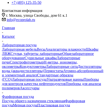
+7 (495) 125-35-50
Контактная информация
г. Москва, улица Свободы, дом 61 к.1
info@ecoprolab.ru
Главная
-
Каталог
-
Лабораторная посуда
Лабораторная мебель
Весы
Анализаторы влажности
Шкафы
ЛВЖ
Стулья, табуреты лабораторные
Общелабораторное
оборудование
Сушильные шкафы
Лабораторные
печи
Спектрофотометры
pH-метры, иономеры,
оксиметры
Кондуктометры
Лабораторные сита
Дистилляторы
воды (аквадистилляторы)
Термостаты
Атомно-абсорбционный
и элементный анализ
Стандартные образцы
(ГСО)
Лабораторная посуда
Ультразвуковые ванны
Приборы
для контроля качества нефтепродуктов
Приборы для анализа
полимеров
Аксессуары
-
Фарфоровая посуда
Посуда общего назначения стеклянная
Фарфоровая
посуда
Мерная посуда
Пластиковая посуда