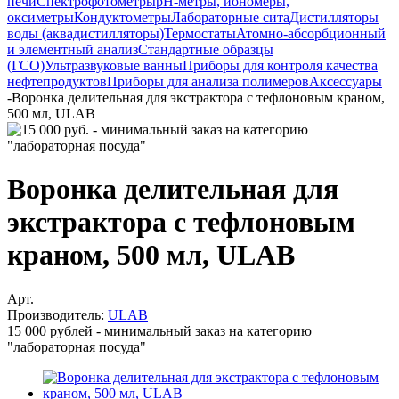
печи
Спектрофотометры
pH-метры, иономеры,
оксиметры
Кондуктометры
Лабораторные сита
Дистилляторы
воды (аквадистилляторы)
Термостаты
Атомно-абсорбционный
и элементный анализ
Стандартные образцы
(ГСО)
Ультразвуковые ванны
Приборы для контроля качества
нефтепродуктов
Приборы для анализа полимеров
Аксессуары
-
Воронка делительная для экстрактора с тефлоновым краном,
500 мл, ULAB
Воронка делительная для
экстрактора с тефлоновым
краном, 500 мл, ULAB
Арт.
Производитель:
ULAB
15 000 рублей - минимальный заказ на категорию
"лабораторная посуда"