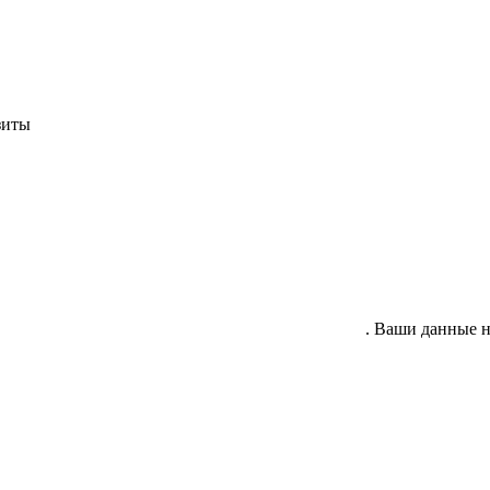
зиты
гласие на обработку своих персональных данных
. Ваши данные н