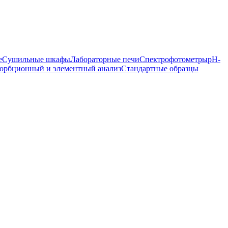
е
Сушильные шкафы
Лабораторные печи
Спектрофотометры
pH-
орбционный и элементный анализ
Стандартные образцы