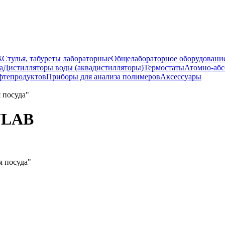
Ж
Стулья, табуреты лабораторные
Общелабораторное оборудовани
а
Дистилляторы воды (аквадистилляторы)
Термостаты
Атомно-абс
ефтепродуктов
Приборы для анализа полимеров
Аксессуары
ULAB
я посуда"