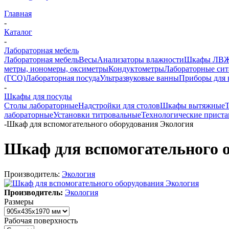
Главная
-
Каталог
-
Лабораторная мебель
Лабораторная мебель
Весы
Анализаторы влажности
Шкафы ЛВ
метры, иономеры, оксиметры
Кондуктометры
Лабораторные сит
(ГСО)
Лабораторная посуда
Ультразвуковые ванны
Приборы для 
-
Шкафы для посуды
Столы лабораторные
Надстройки для столов
Шкафы вытяжные
лабораторные
Установки титровальные
Технологические приста
-
Шкаф для вспомогательного оборудования Экология
Шкаф для вспомогательного 
Производитель:
Экология
Производитель:
Экология
Размеры
Рабочая поверхность