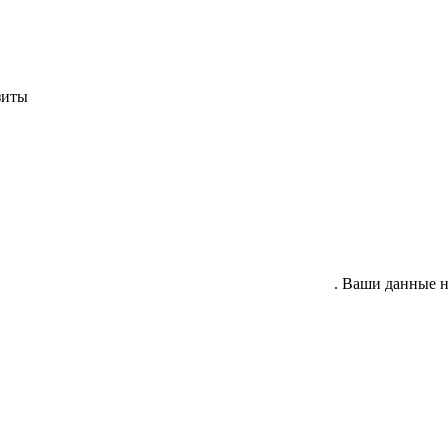
зиты
гласие на обработку своих персональных данных
. Ваши данные н