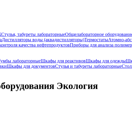
Ж
Стулья, табуреты лабораторные
Общелабораторное оборудовани
а
Дистилляторы воды (аквадистилляторы)
Термостаты
Атомно-абс
контроля качества нефтепродуктов
Приборы для анализа полиме
Тумбы лабораторные
Шкафы для реактивов
Шкафы для одежды
Шк
вки
Шкафы для документов
Стулья и табуреты лабораторные
Стол
оборудования Экология