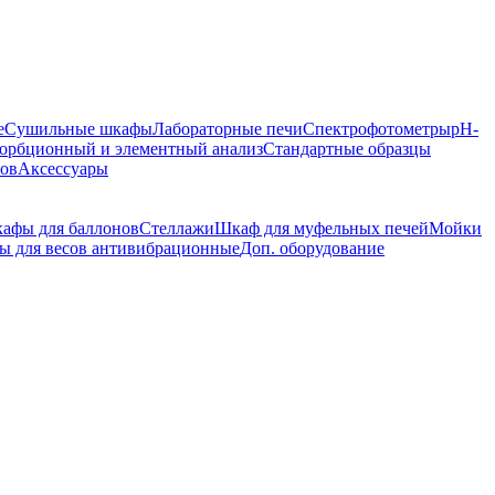
е
Сушильные шкафы
Лабораторные печи
Спектрофотометры
pH-
орбционный и элементный анализ
Стандартные образцы
ров
Аксессуары
афы для баллонов
Стеллажи
Шкаф для муфельных печей
Мойки
ы для весов антивибрационные
Доп. оборудование