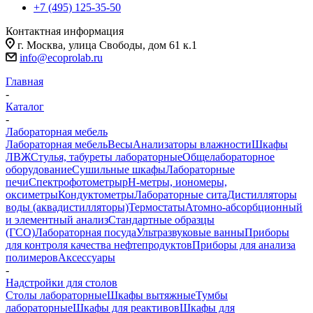
+7 (495) 125-35-50
Контактная информация
г. Москва, улица Свободы, дом 61 к.1
info@ecoprolab.ru
Главная
-
Каталог
-
Лабораторная мебель
Лабораторная мебель
Весы
Анализаторы влажности
Шкафы
ЛВЖ
Стулья, табуреты лабораторные
Общелабораторное
оборудование
Сушильные шкафы
Лабораторные
печи
Спектрофотометры
pH-метры, иономеры,
оксиметры
Кондуктометры
Лабораторные сита
Дистилляторы
воды (аквадистилляторы)
Термостаты
Атомно-абсорбционный
и элементный анализ
Стандартные образцы
(ГСО)
Лабораторная посуда
Ультразвуковые ванны
Приборы
для контроля качества нефтепродуктов
Приборы для анализа
полимеров
Аксессуары
-
Надстройки для столов
Столы лабораторные
Шкафы вытяжные
Тумбы
лабораторные
Шкафы для реактивов
Шкафы для