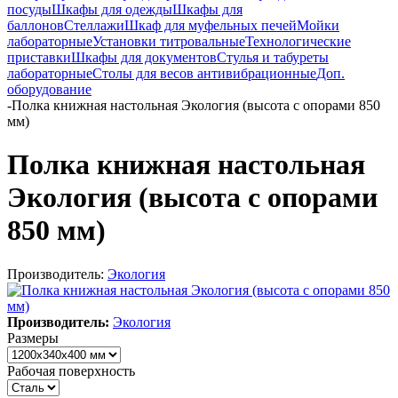
посуды
Шкафы для одежды
Шкафы для
баллонов
Стеллажи
Шкаф для муфельных печей
Мойки
лабораторные
Установки титровальные
Технологические
приставки
Шкафы для документов
Стулья и табуреты
лабораторные
Столы для весов антивибрационные
Доп.
оборудование
-
Полка книжная настольная Экология (высота с опорами 850
мм)
Полка книжная настольная
Экология (высота с опорами
850 мм)
Производитель:
Экология
Производитель:
Экология
Размеры
Рабочая поверхность