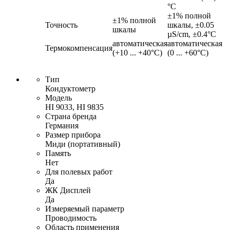
°C
±1% полной
±1% полной
Точность
шкалы, ±0.05
шкалы
µS/cm, ±0.4°C
автоматическая
автоматическая
Термокомпенсация
(+10 ... +40°C)
(0 ... +60°C)
Тип
Кондуктометр
Модель
HI 9033, HI 9835
Страна бренда
Германия
Размер прибора
Миди (портативный)
Память
Нет
Для полевых работ
Да
ЖК Дисплей
Да
Измеряемый параметр
Проводимость
Область применения