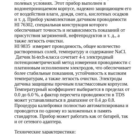
полевых условиях. Этот прибор выполнен в
водонепроницаемом корпусе, надежно защищающем его
от воздействия влаги, дождя, снега, кислотных осадков
и т. д. Прибор укомплектован датчиком проводимости
HI 76302, специальная конструкция которого
обеспечивает точность и независимость показаний от
присутствия загрязнений, нефтепродуктов и т. д., а
также легкость очистки.
HI 9835 измеряет проводимость, общее количество
растворенных солей, температуру и содержание NaCl.
Датчик hi-tech-класса сочетает 4-х электродный
потенциометрический метод измерения проводимости с
платиновым исполнением электродов, что обеспечивает
более стабильные показания, устойчивость к высоким
температурам, а также легкость очистки. Электроды
датчика защищены прочным пластмассовым корпусом.
Температурный коэффициент выбирается в пределах от
0.0 до 6.0 %, а фактор пересчета проводимости в TDS
может устанавливаться в диапазоне от 0.4 до 0.8.
Процедура калибровки полностью автоматизирована и
проводится по одному из заложенных в память
стандартов. Прибор может работать как от батарей, так
и от сетевого адаптера.
Технические характеристики: