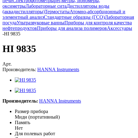
печи
Спектрофотометры
pH-метры, иономеры,
оксиметры
Лабораторные сита
Дистилляторы воды
(аквадистилляторы)
Термостаты
Атомно-абсорбционный и
элементный анализ
Стандартные образцы (ГСО)
Лабораторная
посуда
Ультразвуковые ванны
Приборы для контроля качества
нефтепродуктов
Приборы для анализа полимеров
Аксессуары
-
HI 9835
HI 9835
Арт.
Производитель:
HANNA Instruments
Производитель:
HANNA Instruments
Размер прибора
Миди (портативный)
Память
Нет
Для полевых работ