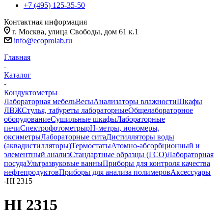
+7 (495) 125-35-50
Контактная информация
г. Москва, улица Свободы, дом 61 к.1
info@ecoprolab.ru
Главная
-
Каталог
-
Кондуктометры
Лабораторная мебель
Весы
Анализаторы влажности
Шкафы
ЛВЖ
Стулья, табуреты лабораторные
Общелабораторное
оборудование
Сушильные шкафы
Лабораторные
печи
Спектрофотометры
pH-метры, иономеры,
оксиметры
Лабораторные сита
Дистилляторы воды
(аквадистилляторы)
Термостаты
Атомно-абсорбционный и
элементный анализ
Стандартные образцы (ГСО)
Лабораторная
посуда
Ультразвуковые ванны
Приборы для контроля качества
нефтепродуктов
Приборы для анализа полимеров
Аксессуары
-
HI 2315
HI 2315