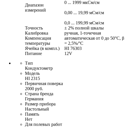
0 ... 1999 мкСм/см
Диапазон
измерений
0,00 ... 19,99 мСм/см
0,0 ... 199,99 мСм/см
Точность
± 2% полной шкалы
Калибровка
ручная, 1-точечная
Компенсация
автоматическая от 0 до 50°С, β
температуры
= 2,5%/°С
Ячейка (в компл.)
HI 76303
Питание
12V
Тип
Кондуктометр
Модель
HI 2315
Первичная поверка
2000 руб.
Страна бренда
Германия
Размер прибора
Настольный
Память
Нет
Для полевых работ