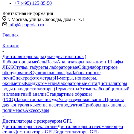
+7 (495) 125-35-50
Контактная информация
г. Москва, улица Свободы, дом 61 к.1
info@ecoprolab.ru
Главная
-
Каталог
-
Дистилляторы воды (аквадистилляторы)
Лабораторная мебель
Весы
Анализаторы влажности
Шкафы
ЛВЖ
Стулья, табуреты лабораторные
Общелабораторное
оборудование
Сушильные шкафы
Лабораторные
печи
Спектрофотометры
pH-метры, иономеры,
оксиметры
Кондуктометры
Лабораторные сита
Дистилляторы
воды (аквадистилляторы)
Термостаты
Атомно-абсорбционный
и элементный анализ
Стандартные образцы
(ГСО)
Лабораторная посуда
Ультразвуковые ванны
Приборы
для контроля качества нефтепродуктов
Приборы для анализа
полимеров
Аксессуары
-
Дистилляторы с резервуаром GFL
Дистилляторы стеклянные
Дистилляторы из нержавеющей
стали
Дистилляторы GFL
Бидистилляторы GFL