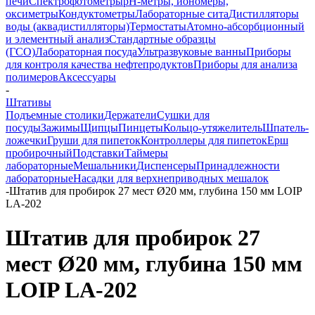
печи
Спектрофотометры
pH-метры, иономеры,
оксиметры
Кондуктометры
Лабораторные сита
Дистилляторы
воды (аквадистилляторы)
Термостаты
Атомно-абсорбционный
и элементный анализ
Стандартные образцы
(ГСО)
Лабораторная посуда
Ультразвуковые ванны
Приборы
для контроля качества нефтепродуктов
Приборы для анализа
полимеров
Аксессуары
-
Штативы
Подъемные столики
Держатели
Сушки для
посуды
Зажимы
Щипцы
Пинцеты
Кольцо-утяжелитель
Шпатель-
ложечки
Груши для пипеток
Контроллеры для пипеток
Ерш
пробирочный
Подставки
Таймеры
лабораторные
Мешальники
Диспенсеры
Принадлежности
лабораторные
Насадки для верхнеприводных мешалок
-
Штатив для пробирок 27 мест Ø20 мм, глубина 150 мм LOIP
LA-202
Штатив для пробирок 27
мест Ø20 мм, глубина 150 мм
LOIP LA-202