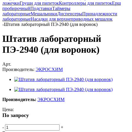
ложечки
Груши для пипеток
Контроллеры для пипеток
Ерш
пробирочный
Подставки
Таймеры
лабораторные
Мешальники
Диспенсеры
Принадлежности
лабораторные
Насадки для верхнеприводных мешалок
-
Штатив лабораторный ПЭ-2940 (для воронок)
Штатив лабораторный
ПЭ-2940 (для воронок)
Арт.
Производитель:
ЭКРОСХИМ
Производитель:
ЭКРОСХИМ
Цена:
По запросу
-
+