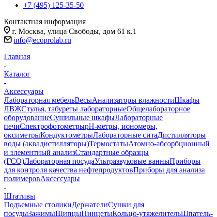
+7 (495) 125-35-50
Контактная информация
г. Москва, улица Свободы, дом 61 к.1
info@ecoprolab.ru
Главная
-
Каталог
-
Аксессуары
Лабораторная мебель
Весы
Анализаторы влажности
Шкафы
ЛВЖ
Стулья, табуреты лабораторные
Общелабораторное
оборудование
Сушильные шкафы
Лабораторные
печи
Спектрофотометры
pH-метры, иономеры,
оксиметры
Кондуктометры
Лабораторные сита
Дистилляторы
воды (аквадистилляторы)
Термостаты
Атомно-абсорбционный
и элементный анализ
Стандартные образцы
(ГСО)
Лабораторная посуда
Ультразвуковые ванны
Приборы
для контроля качества нефтепродуктов
Приборы для анализа
полимеров
Аксессуары
-
Штативы
Подъемные столики
Держатели
Сушки для
посуды
Зажимы
Щипцы
Пинцеты
Кольцо-утяжелитель
Шпатель-