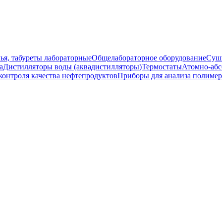
ья, табуреты лабораторные
Общелабораторное оборудование
Суш
а
Дистилляторы воды (аквадистилляторы)
Термостаты
Атомно-абс
контроля качества нефтепродуктов
Приборы для анализа полиме
2