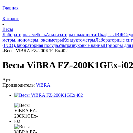
Главная
-
Каталог
-
Весы
Лабораторная мебель
Анализаторы влажности
Шкафы ЛВЖ
Стул
метры, иономеры, оксиметры
Кондуктометры
Лабораторные сит
(ГСО)
Лабораторная посуда
Ультразвуковые ванны
Приборы для 
-
Весы ViBRA FZ-200K1GEx-i02
Весы ViBRA FZ-200K1GEx-i0
Арт.
Производитель:
ViBRA