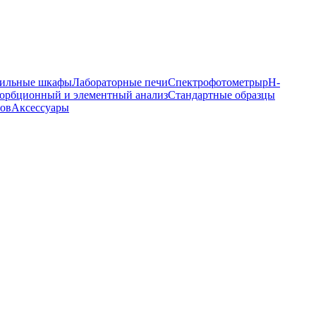
ильные шкафы
Лабораторные печи
Спектрофотометры
pH-
орбционный и элементный анализ
Стандартные образцы
ров
Аксессуары