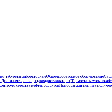
ья, табуреты лабораторные
Общелабораторное оборудование
Суш
а
Дистилляторы воды (аквадистилляторы)
Термостаты
Атомно-абс
контроля качества нефтепродуктов
Приборы для анализа полиме