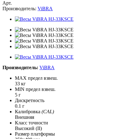
Арт.
Производитель:
ViBRA
Производитель:
ViBRA
MAX предел взвеш.
33 кг
MIN предел взвеш.
5 г
Дискретность
0.1 г
Калибровка
(CAL)
Внешняя
Класс точности
Высокий (II)
Размер платформы