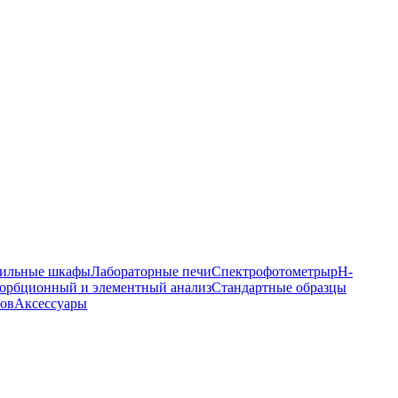
ильные шкафы
Лабораторные печи
Спектрофотометры
pH-
орбционный и элементный анализ
Стандартные образцы
ров
Аксессуары