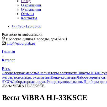
Назад
О компании
О компании
Отзывы
Контакты
+7 (495) 125-35-50
Контактная информация
г. Москва, улица Свободы, дом 61 к.1
info@ecoprolab.ru
Главная
-
Каталог
-
Весы
Лабораторная мебель
Анализаторы влажности
Шкафы ЛВЖ
Стул
метры, иономеры, оксиметры
Кондуктометры
Лабораторные сит
(ГСО)
Лабораторная посуда
Ультразвуковые ванны
Приборы для 
-
Весы ViBRA HJ-33KSCE
Весы ViBRA HJ-33KSCE