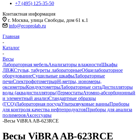
+7 (495) 125-35-50
Контактная информация
г. Москва, улица Свободы, дом 61 к.1
info@ecoprolab.ru
Главная
-
Каталог
-
Весы
Лабораторная мебель
Анализаторы влажности
Шкафы
ЛВЖ
Стулья, табуреты лабораторные
Общелабораторное
оборудование
Сушильные шкафы
Лабораторные
печи
Спектрофотометры
pH-метры, иономеры,
оксиметры
Кондуктометры
Лабораторные сита
Дистилляторы
воды (аквадистилляторы)
Термостаты
Атомно-абсорбционный
и элементный анализ
Стандартные образцы
(ГСО)
Лабораторная посуда
Ультразвуковые ванны
Приборы
для контроля качества нефтепродуктов
Приборы для анализа
полимеров
Аксессуары
-
Весы ViBRA AB-623RCE
Весы ViBRA AB-623RCE