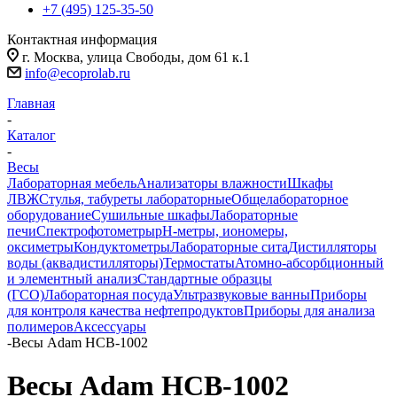
+7 (495) 125-35-50
Контактная информация
г. Москва, улица Свободы, дом 61 к.1
info@ecoprolab.ru
Главная
-
Каталог
-
Весы
Лабораторная мебель
Анализаторы влажности
Шкафы
ЛВЖ
Стулья, табуреты лабораторные
Общелабораторное
оборудование
Сушильные шкафы
Лабораторные
печи
Спектрофотометры
pH-метры, иономеры,
оксиметры
Кондуктометры
Лабораторные сита
Дистилляторы
воды (аквадистилляторы)
Термостаты
Атомно-абсорбционный
и элементный анализ
Стандартные образцы
(ГСО)
Лабораторная посуда
Ультразвуковые ванны
Приборы
для контроля качества нефтепродуктов
Приборы для анализа
полимеров
Аксессуары
-
Весы Adam HCB-1002
Весы Adam HCB-1002