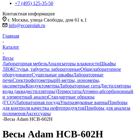
+7 (495) 125-35-50
Контактная информация
г. Москва, улица Свободы, дом 61 к.1
info@ecoprolab.ru
Главная
-
Каталог
-
Весы
Лабораторная мебель
Анализаторы влажности
Шкафы
ЛВЖ
Стулья, табуреты лабораторные
Общелабораторное
оборудование
Сушильные шкафы
Лабораторные
печи
Спектрофотометры
pH-метры, иономеры,
оксиметры
Кондуктометры
Лабораторные сита
Дистилляторы
воды (аквадистилляторы)
Термостаты
Атомно-абсорбционный
и элементный анализ
Стандартные образцы
(ГСО)
Лабораторная посуда
Ультразвуковые ванны
Приборы
для контроля качества нефтепродуктов
Приборы для анализа
полимеров
Аксессуары
-
Весы Adam HCB-602H
Весы Adam HCB-602H