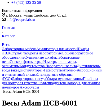
+7 (495) 125-35-50
Контактная информация
г. Москва, улица Свободы, дом 61 к.1
info@ecoprolab.ru
Главная
-
Каталог
-
Весы
Лабораторная мебель
Анализаторы влажности
Шкафы
ЛВЖ
Стулья, табуреты лабораторные
Общелабораторное
оборудование
Сушильные шкафы
Лабораторные
печи
Спектрофотометры
pH-метры, иономеры,
оксиметры
Кондуктометры
Лабораторные сита
Дистилляторы
воды (аквадистилляторы)
Термостаты
Атомно-абсорбционный
и элементный анализ
Стандартные образцы
(ГСО)
Лабораторная посуда
Ультразвуковые ванны
Приборы
для контроля качества нефтепродуктов
Приборы для анализа
полимеров
Аксессуары
-
Весы Adam HCB-6001
Весы Adam HCB-6001