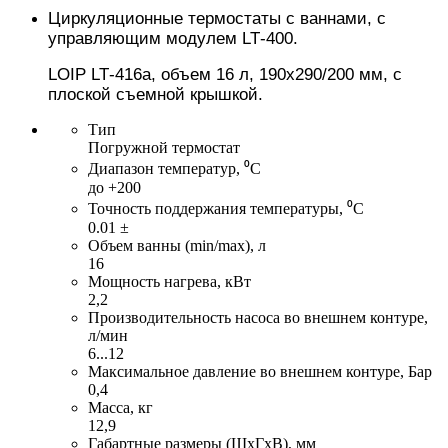
Циркуляционные термостаты с ваннами, с
управляющим модулем LT
-
400.
LOIP
LT
-
416a
, объем 16 л, 190х290/200 мм, с
плоской съемн
ой крышкой
.
Тип
Погружной термостат
Диапазон температур, ⁰С
до +200
Точность поддержания температуры, ⁰С
0.01 ±
Объем ванны (min/max), л
16
Мощность нагрева, кВт
2,2
Производительность насоса во внешнем контуре,
л/мин
6...12
Максимальное давление во внешнем контуре, Бар
0,4
Масса, кг
12,9
Габартные размеры (ШхГхВ), мм