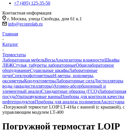
+7 (495) 125-35-50
Контактная информация
г. Москва, улица Свободы, дом 61 к.1
info@ecoprolab.ru
Главная
-
Каталог
-
Термостаты
Лабораторная мебель
Весы
Анализаторы влажности
Шкафы
ЛВЖ
Стулья, табуреты лабораторные
Общелабораторное
оборудование
Сушильные шкафы
Лабораторные
печи
Спектрофотометры
pH-метры, иономеры,
оксиметры
Кондуктометры
Лабораторные сита
Дистилляторы
воды (аквадистилляторы)
Атомно-абсорбционный и
элементный анализ
Стандартные образцы (ГСО)
Лабораторная
посуда
Ультразвуковые ванны
Приборы для контроля качества
нефтепродуктов
Приборы для анализа полимеров
Аксессуары
-
Погружной термостат LOIP LT-416a с ванной (с крышкой), с
управляющим модулем LT-400
Погружной термостат LOIP