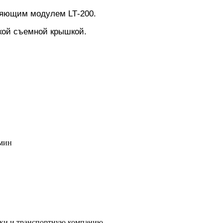
вляющим модулем LT
-
200.
ской съемной крышкой
.
/мин
вки и транспортную компанию.