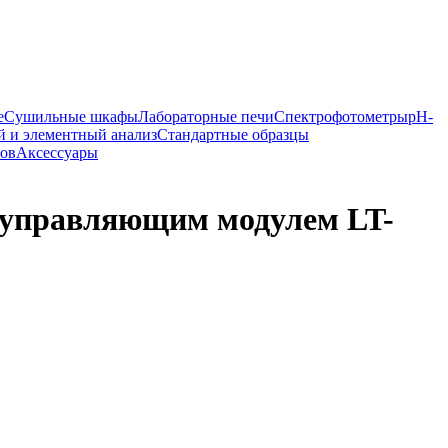
е
Сушильные шкафы
Лабораторные печи
Спектрофотометры
pH-
 и элементный анализ
Стандартные образцы
ров
Аксессуары
с управляющим модулем LT-