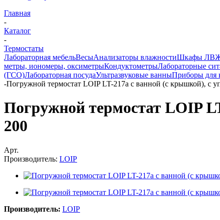
Главная
-
Каталог
-
Термостаты
Лабораторная мебель
Весы
Анализаторы влажности
Шкафы ЛВ
метры, иономеры, оксиметры
Кондуктометры
Лабораторные сит
(ГСО)
Лабораторная посуда
Ультразвуковые ванны
Приборы для 
-
Погружной термостат LOIP LT-217a с ванной (с крышкой), с 
Погружной термостат LOIP LT
200
Арт.
Производитель:
LOIP
Производитель:
LOIP