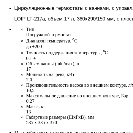
Циркуляционные термостаты с ваннами, с упра
LOIP
LT
-
217a
, объем 17 л, 360х290/150 мм, с пло
Тип
Погружной термостат
Диапазон температур, ⁰С
до +200
Точность поддержания температуры, ⁰С
0.1 ±
Объем ванны (min/max), л
17
Мощность нагрева, кВт
2,0
Производительность насоса во внешнем контуре, л
10,5
Максимальное давление во внешнем контуре, Бар
0,27
Масса, кг
13
Габартные размеры (ШхГхВ), мм
535 х 335 х 370
Мы подбираем оптимальные по срокам и цене вид доста