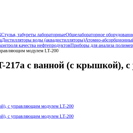
Ж
Стулья, табуреты лабораторные
Общелабораторное оборудовани
а
Дистилляторы воды (аквадистилляторы)
Атомно-абсорбционный
контроля качества нефтепродуктов
Приборы для анализа полиме
управляющим модулем LT-200
-217a с ванной (с крышкой), 