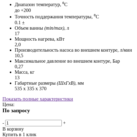
Диапазон температур, ⁰С
до +200
Точность поддержания температуры, ⁰С
0.1 ±
Объем ванны
(min/max)
, л
17
Мощность нагрева, кВт
2,0
Производительность насоса во внешнем контуре, л/мин
10,5
Максимальное давление во внешнем контуре, Бар
0,27
Масса, кг
13
Габартные размеры
(ШхГхВ)
, мм
535 х 335 х 370
Показать полные характеристики
Цена:
По запросу
-
+
В корзину
Купить в 1 клик