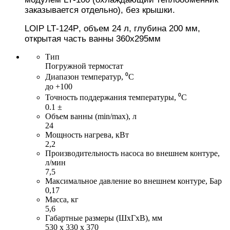
заказывается отдельно), без крышки.
LOIP
LT
-
124Р
,
объем 24 л, глубина 200 мм,
открытая часть ванны 360х295мм
Тип
Погружной термостат
Диапазон температур, ⁰С
до +100
Точность поддержания температуры, ⁰С
0.1 ±
Объем ванны (min/max), л
24
Мощность нагрева, кВт
2,2
Производительность насоса во внешнем контуре,
л/мин
7,5
Максимальное давление во внешнем контуре, Бар
0,17
Масса, кг
5,6
Габартные размеры (ШхГхВ), мм
530 х 330 х 370