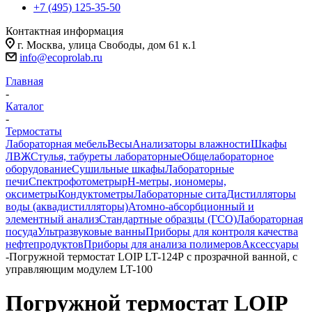
+7 (495) 125-35-50
Контактная информация
г. Москва, улица Свободы, дом 61 к.1
info@ecoprolab.ru
Главная
-
Каталог
-
Термостаты
Лабораторная мебель
Весы
Анализаторы влажности
Шкафы
ЛВЖ
Стулья, табуреты лабораторные
Общелабораторное
оборудование
Сушильные шкафы
Лабораторные
печи
Спектрофотометры
pH-метры, иономеры,
оксиметры
Кондуктометры
Лабораторные сита
Дистилляторы
воды (аквадистилляторы)
Атомно-абсорбционный и
элементный анализ
Стандартные образцы (ГСО)
Лабораторная
посуда
Ультразвуковые ванны
Приборы для контроля качества
нефтепродуктов
Приборы для анализа полимеров
Аксессуары
-
Погружной термостат LOIP LT-124Р с прозрачной ванной, с
управляющим модулем LT-100
Погружной термостат LOIP