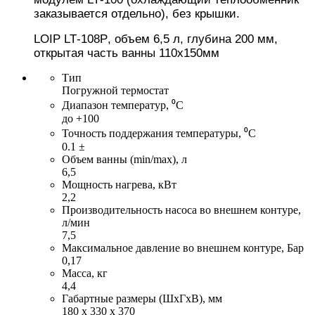
заказывается отдельно), без крышки.
LOIP
LT
-
108Р
,
объем 6,5 л, глубина 200 мм,
открытая часть ванны 110х150мм
Тип
Погружной термостат
Диапазон температур, ⁰С
до +100
Точность поддержания температуры, ⁰С
0.1 ±
Объем ванны (min/max), л
6,5
Мощность нагрева, кВт
2,2
Производительность насоса во внешнем контуре,
л/мин
7,5
Максимальное давление во внешнем контуре, Бар
0,17
Масса, кг
4,4
Габартные размеры (ШхГхВ), мм
180 х 330 х 370