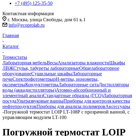
+7 (495) 125-35-50
Контактная информация
г. Москва, улица Свободы, дом 61 к.1
info@ecoprolab.ru
Главная
-
Каталог
-
Термостаты
Лабораторная мебель
Весы
Анализаторы влажности
Шкафы
ЛВЖ
Стулья, табуреты лабораторные
Общелабораторное
оборудование
Сушильные шкафы
Лабораторные
печи
Спектрофотометры
pH-метры, иономеры,
оксиметры
Кондуктометры
Лабораторные сита
Дистилляторы
воды (аквадистилляторы)
Атомно-абсорбционный и
элементный анализ
Стандартные образцы (ГСО)
Лабораторная
посуда
Ультразвуковые ванны
Приборы для контроля качества
нефтепродуктов
Приборы для анализа полимеров
Аксессуары
-
Погружной термостат LOIP LT-108Р с прозрачной ванной, с
управляющим модулем LT-100
Погружной термостат LOIP