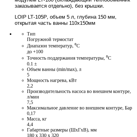
заказывается отдельно), без крышки.
LOIP
LT
-
105Р
, объем 5 л, глубина 150 мм,
открытая част
ь ванны 110х150мм
Тип
Погружной термостат
Диапазон температур, ⁰С
до +100
Точность поддержания температуры, ⁰С
0.1 ±
Объем ванны (min/max), л
5
Мощность нагрева, кВт
2,2
Производительность насоса во внешнем контуре,
л/мин
7,5
Максимальное давление во внешнем контуре, Бар
0,17
Масса, кг
4,4
Габартные размеры (ШхГхВ), мм
180 х 330 х 320