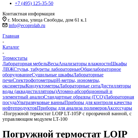
+7 (495) 125-35-50
Контактная информация
г. Москва, улица Свободы, дом 61 к.1
info@ecoprolab.ru
Главная
-
Каталог
-
Термостаты
Лабораторная мебель
Весы
Анализаторы влажности
Шкафы
ЛВЖ
Стулья, табуреты лабораторные
Общелабораторное
оборудование
Сушильные шкафы
Лабораторные
печи
Спектрофотометры
pH-метры, иономеры,
оксиметры
Кондуктометры
Лабораторные сита
Дистилляторы
воды (аквадистилляторы)
Атомно-абсорбционный и
элементный анализ
Стандартные образцы (ГСО)
Лабораторная
посуда
Ультразвуковые ванны
Приборы для контроля качества
нефтепродуктов
Приборы для анализа полимеров
Аксессуары
-
Погружной термостат LOIP LT-105Р с прозрачной ванной, с
управляющим модулем LT-100
Погружной термостат LOIP