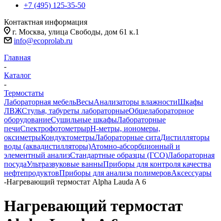
+7 (495) 125-35-50
Контактная информация
г. Москва, улица Свободы, дом 61 к.1
info@ecoprolab.ru
Главная
-
Каталог
-
Термостаты
Лабораторная мебель
Весы
Анализаторы влажности
Шкафы
ЛВЖ
Стулья, табуреты лабораторные
Общелабораторное
оборудование
Сушильные шкафы
Лабораторные
печи
Спектрофотометры
pH-метры, иономеры,
оксиметры
Кондуктометры
Лабораторные сита
Дистилляторы
воды (аквадистилляторы)
Атомно-абсорбционный и
элементный анализ
Стандартные образцы (ГСО)
Лабораторная
посуда
Ультразвуковые ванны
Приборы для контроля качества
нефтепродуктов
Приборы для анализа полимеров
Аксессуары
-
Нагревающий термостат Alpha Lauda A 6
Нагревающий термостат