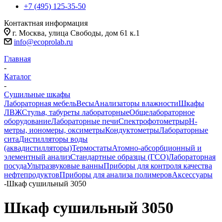
+7 (495) 125-35-50
Контактная информация
г. Москва, улица Свободы, дом 61 к.1
info@ecoprolab.ru
Главная
-
Каталог
-
Сушильные шкафы
Лабораторная мебель
Весы
Анализаторы влажности
Шкафы
ЛВЖ
Стулья, табуреты лабораторные
Общелабораторное
оборудование
Лабораторные печи
Спектрофотометры
pH-
метры, иономеры, оксиметры
Кондуктометры
Лабораторные
сита
Дистилляторы воды
(аквадистилляторы)
Термостаты
Атомно-абсорбционный и
элементный анализ
Стандартные образцы (ГСО)
Лабораторная
посуда
Ультразвуковые ванны
Приборы для контроля качества
нефтепродуктов
Приборы для анализа полимеров
Аксессуары
-
Шкаф сушильный 3050
Шкаф сушильный 3050