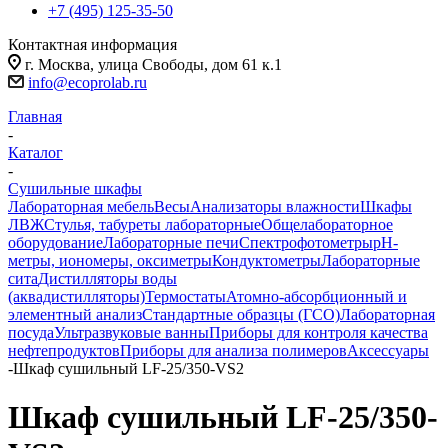
+7 (495) 125-35-50
Контактная информация
г. Москва, улица Свободы, дом 61 к.1
info@ecoprolab.ru
Главная
-
Каталог
-
Сушильные шкафы
Лабораторная мебель
Весы
Анализаторы влажности
Шкафы
ЛВЖ
Стулья, табуреты лабораторные
Общелабораторное
оборудование
Лабораторные печи
Спектрофотометры
pH-
метры, иономеры, оксиметры
Кондуктометры
Лабораторные
сита
Дистилляторы воды
(аквадистилляторы)
Термостаты
Атомно-абсорбционный и
элементный анализ
Стандартные образцы (ГСО)
Лабораторная
посуда
Ультразвуковые ванны
Приборы для контроля качества
нефтепродуктов
Приборы для анализа полимеров
Аксессуары
-
Шкаф сушильный LF-25/350-VS2
Шкаф сушильный LF-25/350-