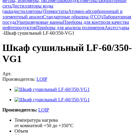
метры, иономеры, оксиметры
Кондуктометры
Лабораторные
сита
Дистилляторы воды
(аквадистилляторы)
Термостаты
Атомно-абсорбционный и
элементный анализ
Стандартные образцы (ГСО)
Лабораторная
посуда
Ультразвуковые ванны
Приборы для контроля качества
нефтепродуктов
Приборы для анализа полимеров
Аксессуары
-
Шкаф сушильный LF-60/350-VG1
Шкаф сушильный LF-60/350-
VG1
Арт.
Производитель:
LOIP
Производитель:
LOIP
Температура нагрева
от комнатной +50 до +350°С
Объем