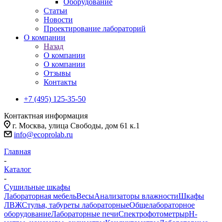
Оборудование
Статьи
Новости
Проектирование лабораторий
О компании
Назад
О компании
О компании
Отзывы
Контакты
+7 (495) 125-35-50
Контактная информация
г. Москва, улица Свободы, дом 61 к.1
info@ecoprolab.ru
Главная
-
Каталог
-
Сушильные шкафы
Лабораторная мебель
Весы
Анализаторы влажности
Шкафы
ЛВЖ
Стулья, табуреты лабораторные
Общелабораторное
оборудование
Лабораторные печи
Спектрофотометры
pH-