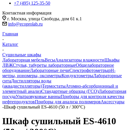
+7 (495) 125-35-50
Контактная информация
г. Москва, улица Свободы, дом 61 к.1
info@ecoprolab.ru
Главная
-
Каталог
-
Сушильные шкафы
Лабораторная мебель
Весы
Анализаторы влажности
Шкафы
ЛВЖ
Стулья, табуреты лабораторные
Общелабораторное
оборудование
Лабораторные печи
Спектрофотометры
pH-
метры, иономеры, оксиметры
Кондуктометры
Лабораторные
сита
Дистилляторы воды
(аквадистилляторы)
Термостаты
Атомно-абсорбционный и
элементный анализ
Стандартные образцы (ГСО)
Лабораторная
посуда
Ультразвуковые ванны
Приборы для контроля качества
нефтепродуктов
Приборы для анализа полимеров
Аксессуары
-
Шкаф сушильный ES-4610 (50 л / 300°С)
Шкаф сушильный ES-4610