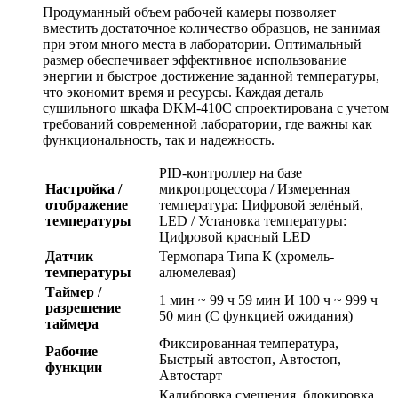
Продуманный объем рабочей камеры позволяет
вместить достаточное количество образцов, не занимая
при этом много места в лаборатории. Оптимальный
размер обеспечивает эффективное использование
энергии и быстрое достижение заданной температуры,
что экономит время и ресурсы. Каждая деталь
сушильного шкафа DKM-410С спроектирована с учетом
требований современной лаборатории, где важны как
функциональность, так и надежность.
PID-контроллер на базе
Настройка /
микропроцессора / Измеренная
отображение
температура: Цифровой зелёный,
температуры
LED / Установка температуры:
Цифровой красный LED
Датчик
Термопара Типа К (хромель-
температуры
алюмелевая)
Таймер /
1 мин ~ 99 ч 59 мин И 100 ч ~ 999 ч
разрешение
50 мин (С функцией ожидания)
таймера
Фиксированная температура,
Рабочие
Быстрый автостоп, Автостоп,
функции
Автостарт
Калибровка смещения, блокировка