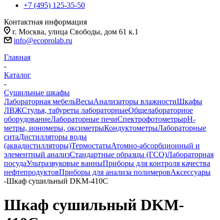
+7 (495) 125-35-50
Контактная информация
г. Москва, улица Свободы, дом 61 к.1
info@ecoprolab.ru
Главная
-
Каталог
-
Сушильные шкафы
Лабораторная мебель
Весы
Анализаторы влажности
Шкафы
ЛВЖ
Стулья, табуреты лабораторные
Общелабораторное
оборудование
Лабораторные печи
Спектрофотометры
pH-
метры, иономеры, оксиметры
Кондуктометры
Лабораторные
сита
Дистилляторы воды
(аквадистилляторы)
Термостаты
Атомно-абсорбционный и
элементный анализ
Стандартные образцы (ГСО)
Лабораторная
посуда
Ультразвуковые ванны
Приборы для контроля качества
нефтепродуктов
Приборы для анализа полимеров
Аксессуары
-
Шкаф сушильный DKM-410C
Шкаф сушильный DKM-