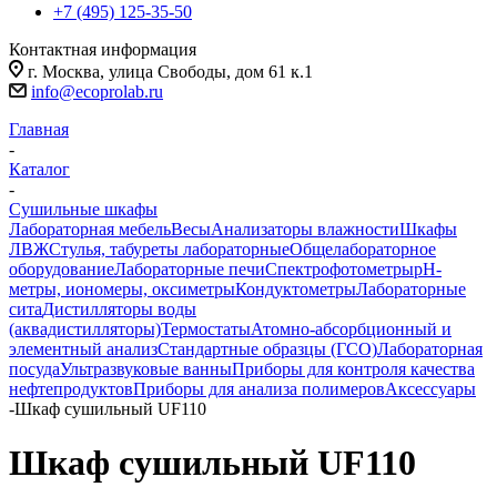
+7 (495) 125-35-50
Контактная информация
г. Москва, улица Свободы, дом 61 к.1
info@ecoprolab.ru
Главная
-
Каталог
-
Сушильные шкафы
Лабораторная мебель
Весы
Анализаторы влажности
Шкафы
ЛВЖ
Стулья, табуреты лабораторные
Общелабораторное
оборудование
Лабораторные печи
Спектрофотометры
pH-
метры, иономеры, оксиметры
Кондуктометры
Лабораторные
сита
Дистилляторы воды
(аквадистилляторы)
Термостаты
Атомно-абсорбционный и
элементный анализ
Стандартные образцы (ГСО)
Лабораторная
посуда
Ультразвуковые ванны
Приборы для контроля качества
нефтепродуктов
Приборы для анализа полимеров
Аксессуары
-
Шкаф сушильный UF110
Шкаф сушильный UF110