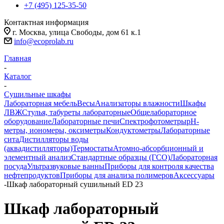
+7 (495) 125-35-50
Контактная информация
г. Москва, улица Свободы, дом 61 к.1
info@ecoprolab.ru
Главная
-
Каталог
-
Сушильные шкафы
Лабораторная мебель
Весы
Анализаторы влажности
Шкафы
ЛВЖ
Стулья, табуреты лабораторные
Общелабораторное
оборудование
Лабораторные печи
Спектрофотометры
pH-
метры, иономеры, оксиметры
Кондуктометры
Лабораторные
сита
Дистилляторы воды
(аквадистилляторы)
Термостаты
Атомно-абсорбционный и
элементный анализ
Стандартные образцы (ГСО)
Лабораторная
посуда
Ультразвуковые ванны
Приборы для контроля качества
нефтепродуктов
Приборы для анализа полимеров
Аксессуары
-
Шкаф лабораторный сушильный ED 23
Шкаф лабораторный