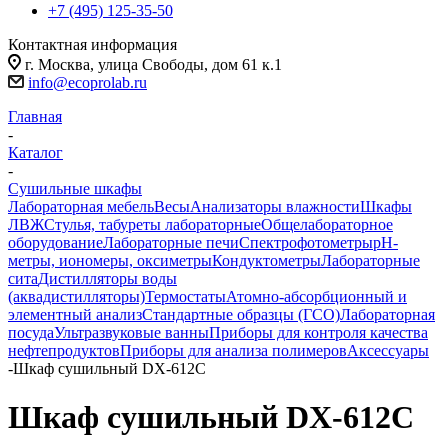
+7 (495) 125-35-50
Контактная информация
г. Москва, улица Свободы, дом 61 к.1
info@ecoprolab.ru
Главная
-
Каталог
-
Сушильные шкафы
Лабораторная мебель
Весы
Анализаторы влажности
Шкафы
ЛВЖ
Стулья, табуреты лабораторные
Общелабораторное
оборудование
Лабораторные печи
Спектрофотометры
pH-
метры, иономеры, оксиметры
Кондуктометры
Лабораторные
сита
Дистилляторы воды
(аквадистилляторы)
Термостаты
Атомно-абсорбционный и
элементный анализ
Стандартные образцы (ГСО)
Лабораторная
посуда
Ультразвуковые ванны
Приборы для контроля качества
нефтепродуктов
Приборы для анализа полимеров
Аксессуары
-
Шкаф сушильный DX-612C
Шкаф сушильный DX-612C