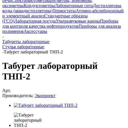
печи
Спектрофотометры
pH-метры, иономеры,
оксиметры
Кондуктометры
Лабораторные сита
Дистилляторы
воды (аквадистилляторы)
Термостаты
Атомно-абсорбционный
и элементный анализ
Стандартные образцы
(ГСО)
Лабораторная посуда
Ультразвуковые ванны
Приборы
для контроля качества нефтепродуктов
Приборы для анализа
полимеров
Аксессуары
-
Табуреты лабораторные
Стулья лабораторные
-
Табурет лабораторный ТНП-2
Табурет лабораторный
ТНП-2
Арт.
Производитель:
Экопроект