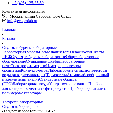
+7 (495) 125-35-50
Контактная информация
г. Москва, улица Свободы, дом 61 к.1
info@ecoprolab.ru
Главная
-
Каталог
-
Стулья, табуреты лабораторные
Лабораторная мебель
Весы
Анализаторы влажности
Шкафы
ЛВЖ
Стулья, табуреты лабораторные
Общелабораторное
оборудование
Сушильные шкафы
Лабораторные
печи
Спектрофотометры
pH-метры, иономеры,
оксиметры
Кондуктометры
Лабораторные сита
Дистилляторы
воды (аквадистилляторы)
Термостаты
Атомно-абсорбционный
и элементный анализ
Стандартные образцы
(ГСО)
Лабораторная посуда
Ультразвуковые ванны
Приборы
для контроля качества нефтепродуктов
Приборы для анализа
полимеров
Аксессуары
-
Табуреты лабораторные
Стулья лабораторные
-
Табурет лабораторный ТВП-2