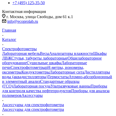
+7 (495) 125-35-50
Контактная информация
г. Москва, улица Свободы, дом 61 к.1
info@ecoprolab.ru
Главная
-
Каталог
-
Спектрофотометры
Лабораторная мебель
Весы
Анализаторы влажности
Шкафы
ЛВЖ
Стулья, табуреты лабораторные
Общелабораторное
оборудование
Сушильные шкафы
Лабораторные
печи
Спектрофотометры
pH-метры, иономеры,
оксиметры
Кондуктометры
Лабораторные сита
Дистилляторы
воды (аквадистилляторы)
Термостаты
Атомно-абсорбционный
и элементный анализ
Стандартные образцы
(ГСО)
Лабораторная посуда
Ультразвуковые ванны
Приборы
для контроля качества нефтепродуктов
Приборы для анализа
полимеров
Аксессуары
-
Аксессуары для спектрофотометра
Аксессуары для спектрофотометра
-