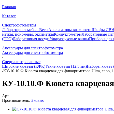
Главная
-
Каталог
-
Спектрофотометры
Лабораторная мебель
Весы
Анализаторы влажности
Шкафы ЛВ
метры, иономеры, оксиметры
Кондуктометры
Лабораторные сит
(ГСО)
Лабораторная посуда
Ультразвуковые ванны
Приборы для 
-
Аксессуары для спектрофотометра
Аксессуары для спектрофотометра
-
Специализированные
Широкие кюветы (КФК)
Узкие кюветы (12,5 мм)
Наборы кювет 
-
КУ-10.10.Ф Кювета кварцевая для флюориметров Ultra, евро, 
КУ-10.10.Ф Кювета кварцевая 
Арт.
Производитель:
Эковью