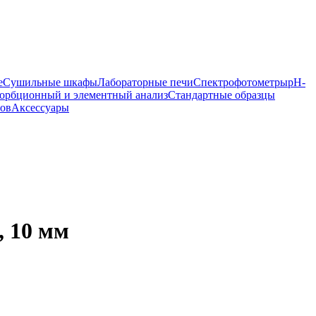
е
Сушильные шкафы
Лабораторные печи
Спектрофотометры
pH-
орбционный и элементный анализ
Стандартные образцы
ров
Аксессуары
, 10 мм