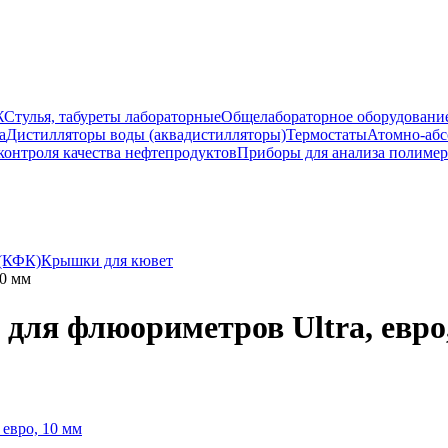
Ж
Стулья, табуреты лабораторные
Общелабораторное оборудовани
а
Дистилляторы воды (аквадистилляторы)
Термостаты
Атомно-абс
контроля качества нефтепродуктов
Приборы для анализа полиме
(КФК)
Крышки для кювет
10 мм
для флюориметров Ultra, евро